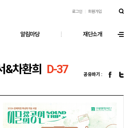
로그인
회원가입
알림마당
재단소개
김준서&차환희
D-37
공유하기 :