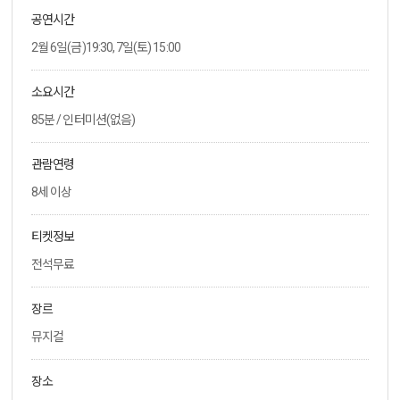
공연시간
2월 6일(금)19:30, 7일(토) 15:00
소요시간
85분 / 인터미션(없음)
관람연령
8세 이상
티켓정보
전석무료
장르
뮤지컬
장소