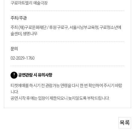
구로아트밸리 예술극장
주최/주관
주최 (재)구로문화재단 / 후원 구로구, 서울시남부교육청, 구로청소년예
술센터, 생명나무
문의
02-2029-1760
공연관람 시 유의사항
티켓예매를 하시기 전 관람가능 연령을 다시 한 번 확인하여 주시기 바랍
니다.
공연 시작 후에는 입장이 제한되오니 늦지않도록 부탁드립니다.
목록