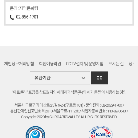
문의 : 지역문화팀
02-856-1701
개인정보처리방침
회원이용약관
CCTV설치 및 운영지침
오시는 길
정보
GO
"아트밸리" 표장은 상표권자인 해태제과식품(주)의 허가를 받아 사용하는 것임
서울시 구로구 가마산로 25길 9-24(구로동 101) / 문의전화 : 02-2029-1700 /
통신판매업신고번호 제2010-서울구로-1112호 / 사업자등록번호 : 113-82-06437
Copyright 2020 by GUROARTSVALLEY. ALL RIGHTS RESERVED.