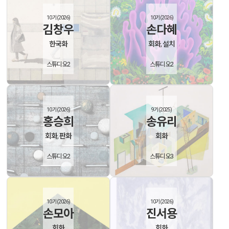
10기(2026)
10기(2026)
김창우
손다혜
한국화
회화, 설치
스튜디오2
스튜디오2
10기(2026)
9기(2025)
홍승희
송유리
회화, 판화
회화
스튜디오2
스튜디오3
10기(2026)
10기(2026)
손모아
진서용
회화
회화