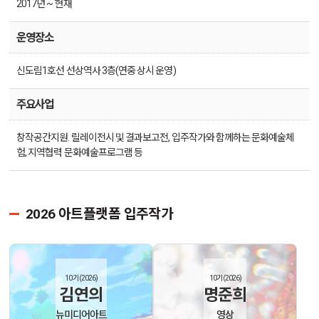
2017년 ~ 현재
운영장소
신도림1호선 선상역사 3층(연중 상시 운영)
주요사업
창작공간지원. 릴레이전시 및 결과보고전, 입주작가와 함께하는 문화예술체
험, 지역협력 문화예술프로그램 등
2026 아트플랫폼 입주작가
10기(2026)
10기(2026)
김연의
명준희
뉴미디어아트
영상