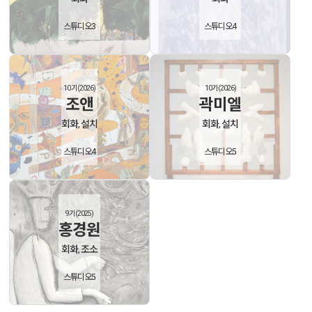
스튜디오3
스튜디오4
10기(2026)
10기(2026)
조앤
곽미엘
회화, 설치
회화, 설치
스튜디오4
스튜디오5
9기(2025)
홍경원
회화, 조소
스튜디오5