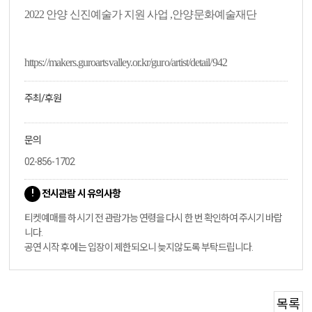
2022 안양 신진예술가 지원 사업 ,안양문화예술재단
https://makers.guroartsvalley.or.kr/guro/artist/detail/942
주최/후원
문의
02-856-1702
전시관람 시 유의사항
티켓예매를 하시기 전 관람가능 연령을 다시 한 번 확인하여 주시기 바랍
니다.
공연 시작 후에는 입장이 제한되오니 늦지않도록 부탁드립니다.
목록