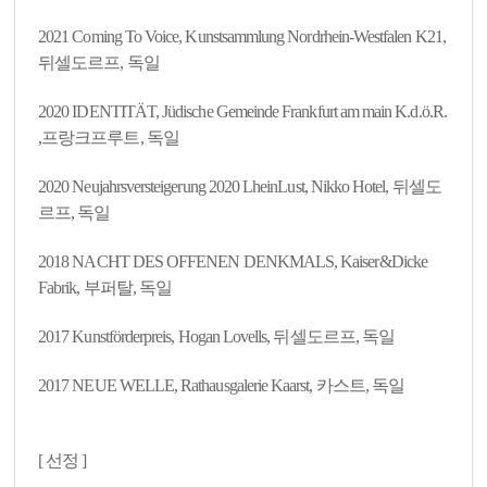
2021 Coming To Voice, Kunstsammlung Nordrhein-Westfalen K21,
뒤셀도르프, 독일
2020 IDENTITÄT, Jüdische Gemeinde Frankfurt am main K.d.ö.R.
,프랑크프루트, 독일
2020 Neujahrsversteigerung 2020 LheinLust, Nikko Hotel, 뒤셀도
르프, 독일
2018 NACHT DES OFFENEN DENKMALS, Kaiser&Dicke
Fabrik, 부퍼탈, 독일
2017 Kunstförderpreis, Hogan Lovells, 뒤셀도르프, 독일
2017 NEUE WELLE, Rathausgalerie Kaarst, 카스트, 독일
[ 선정 ]