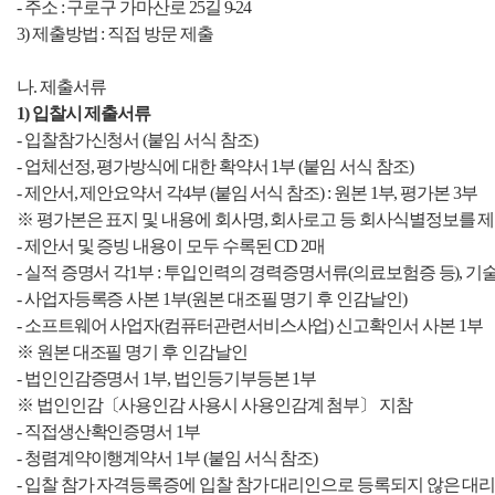
- 주소 : 구로구 가마산로 25길 9-24
3) 제출방법 : 직접 방문 제출
나. 제출서류
1) 입찰시 제출서류
- 입찰참가신청서 (붙임 서식 참조)
- 업체선정, 평가방식에 대한 확약서 1부 (붙임 서식 참조)
- 제안서, 제안요약서 각4부 (붙임 서식 참조) : 원본 1부, 평가본 3부
※ 평가본은 표지 및 내용에 회사명, 회사로고 등 회사식별정보를 
- 제안서 및 증빙 내용이 모두 수록된 CD 2매
- 실적 증명서 각1부 : 투입인력의 경력증명서류(의료보험증 등), 
- 사업자등록증 사본 1부(원본 대조필 명기 후 인감날인)
- 소프트웨어 사업자(컴퓨터관련서비스사업) 신고확인서 사본 1부
※ 원본 대조필 명기 후 인감날인
- 법인인감증명서 1부, 법인등기부등본 1부
※ 법인인감〔사용인감 사용시 사용인감계 첨부〕 지참
- 직접생산확인증명서 1부
- 청렴계약이행계약서 1부 (붙임 서식 참조)
- 입찰 참가 자격등록증에 입찰 참가 대리인으로 등록되지 않은 대