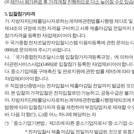
(※
제안서 평가완료 후 가격개찰 진행하므로 다소 늦어질 수도 있습
5. 입찰참가자격
가. 지방자치단체를당사자로하는계약에관한법률시행령 제13조 및
제14조의 규정에 의한 자격을 구비하고 서류 제출마감일 전일까지 
참가자격을 등록한 자(업체)이어야 합니다.
※ 국가종합 전자조달전자입찰시스템 이용자등록에 관한 문의는 G2B
0800)로 문의하여 주시기 바랍니다.
나.
「국가종합전자조달시스템 입찰참가자격등록규정」에 의하여 국
터관련서비스사업)(1468)]로 입찰참가 등록한 자(업체)이어야 합니다
다.
중소기업제품 구매촉진 및 판로지원에 관한 법률 제9조에 따라 발급
자
(업체)이어야 합니다.
※ 직접생산증명서는 전자입찰서 제출마감일 전일까지 발급된 것으로 유
라.
본 입찰의 가격입찰은 전자입찰로만 가능하고, 공동수급은 불가
마.
지방자치단체를당사자로하는계약에관한법률시행령제92조에 해
법령에 따라 입찰참가자격 등을 제한하며 부정당업자로 제재할 수 
바.
다음 각 항(㉠, ㉡)중 어느 하나에 해당하는 자
㉠
「
중소기업기본법
」
제2조에 따른 중소기업자로서 '중·소기업·
* 전자입찰서 제출
마감일 전일까지 발급된 것으로 유효기