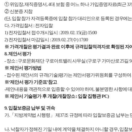
① 위임장, 재직증명서, 4대 보험 중 어느 하나 가입증명자료(최근 3개
② 신분증 지참
(단, 입찰 참가 자격등록증에 입찰 참가 대리인으로 등록된 경우에는
다. 가격입찰서 : 전자입찰
1) 전자입찰서 접수개시일시 : 2019. 02. 15(금) 15:00
2) 전자입찰서 마감일시 :
2019. 02. 27(수) 17:00
※ 가격개찰은 평가결과 완료 이후에 규격입찰적격자로 확정된 자
8. 제안서 평가
- 장소 : 구로문화재단 구로아트밸리 사무실
(구로구 가마산로 25길 9-
※ 제안서 평가방법
- 접수된 제안서의 규격(기술)평가는
제안서평가위원회를 구성하여 제
※‘제안서 평가 기준표’참고
-
제안내용을 객관적으로 입증할 수 있어야 하며, 불분명한 사항에 
※ 제안서 기술평가 후 개찰(개찰장소 : 입찰 집행관 PC)
9. 입찰보증금 납부 및 귀속
가.
「지방계약법 시행령」 제37조 규정에 따라
입찰보증금 납부는 
나.
낙찰자가 정해진 기일 내에 계약을 체결하지 아니할 경우, 입