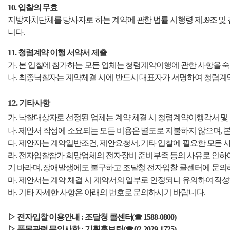
10. 입찰의 무효
지방자치단체를 당사자로 하는 계약에 관한 법률 시행령 제39조 및 
니다.
11. 청렴계약 이행 서약서 제출
가. 본 입찰에 참가하는 모든 업체는 청렴계약이행에 관한 사항을 
나. 최종낙찰자는 계약체결 시에 반드시 대표자가 서명하여 청렴계
12.
기타사항
가.
낙찰대상자로 선정된 업체는 계약 체결 시 청렴계약이행각서 및
나.
제안서 작성에 소요되는 모든 비용은 별도로 지불하지 않으며, 
다.
제안자는 계약일반조건, 제안요청서, 기타 입찰에 필요한 모든 
라. 전자입찰참가 희망업체의 전자장비 준비부족 등의 사유로 인하여 
기 바라며, 장애발생에도 불구하고 조달청 전자입찰 콜센터에 문의
마. 제안서는 계약 체결 시 계약서의 일부로 인정되니 유의하여 작
바.
기타 자세한 사항은 아래의 번호로 문의하시기 바랍니다.
▷ 전자입찰 이용안내 : 조달청 콜센터(
☎
1588-0800)
▷
품목관련 문의사항 : 기획홍보팀(☎ 02-2029-1725)