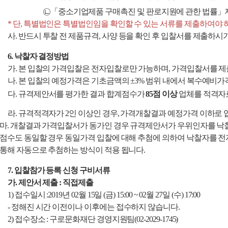
㉡
「중소기업제품 구매촉진 및 판로지원에 관한 법률
」
*
단, 특별법인은 특별법인임을 확인
할 수 있는
서류를 제출하여야
사.
반드시 투찰 전 제품규격, 사양 등을 확인 후 입찰서를 제출하시
6. 낙찰자 결정방법
가. 본 입찰의 가격입찰은 전자입찰로만 가능하며, 가격입찰서를 제
나. 본 입찰의 예정가격은 기초금액의 ±3% 범위 내에서 복수예비가
다.
규격제안서를 평가한 결과 합계점수가
85점 이상
업체를 적격자
라. 규격적격자가 2인 이상인 경우, 가격개찰결과 예정가격 이하로
마.
개찰결과 가격입찰서가 동가인 경우 규격제안서가 우위인자를 낙
점수도 동일할 경우 동일가격 입찰에 대해 추첨에 의하여 낙찰자를
통해 자동으로 추첨하는 방식이 적용 됩니다.
7. 입찰참가
등록 신청 구비서류
가. 제안서 제출 :
직접제출
1) 접수일시
:
2019년 02월 15일 (금) 15:00 ~ 02월 27일 (수) 17:00
- 정해진 시간 이전이나 이후에는 접수하지 않습니다.
2) 접수장소 : 구로문화재단 경영지원팀(02-2029-1745)