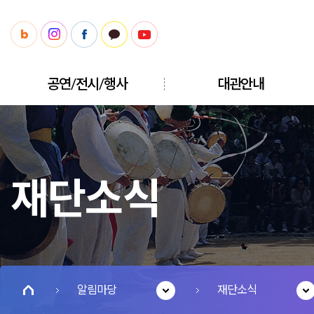
공연/전시/행사
대관안내
재단소식
알림마당
재단소식