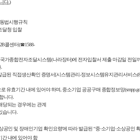
니다.
)
 동법시행규칙
조달청 입찰
콜센터(☎1588-
가종합전자조달시스템(나라장터)에 전자입찰서 제출 마감일 전일까지
.
된 직접생산확인 증명서[시스템관리-정보시스템유지관리서비스(81111899
효기간 내에 있어야 하며, 중소기업 공공구매 종합정보망(smpp.go
합니다.
당되는 경우에는 관계
있습니다.
소상공인
및 장애인
기업 확인요령'에 따라 발급된
“
중·소기업·소상공인
간 내에 있어야 함