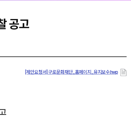
찰 공고
[제안요청서] 구로문화재단_홈페이지_유지보수.hwp
고