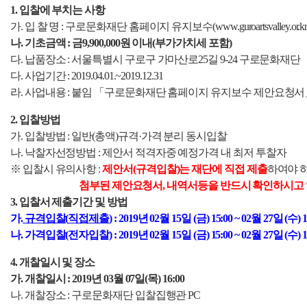
1. 입찰에 부치는 사항
가. 입 찰 명 : 구로문화재단 홈페이지 유지보수(
www.guroartsvalley.or.kr
나. 기초금액 :
금9,900,000원 이내(부가가치세 포함)
다. 납품장소 : 서울특별시 구로구 가마산로25길 9-24 구로문화재단
다. 사업기간 : 2019.04.01.~2019.12.31
라. 사업내용 : 붙임 「구로문화재단 홈페이지 유지보수 제안요청서
2. 입찰방법
가. 입찰방법 :
일반(총액)규격·가격 분리 동시입찰
나. 낙찰자선정방법 : 제안서 적격자중 예정가격 내 최저 투찰자
※ 입찰시 유의사항 :
제안서(규격입찰)는 재단에 직접 제출
하여야 하
첨부된 제안요청서, 내역서등을 반드시 확인하시고 
3. 입찰서 제출기간 및 방법
가.
규격입찰(
직접제출
)
:
2019년 02월 15일 (금) 15:00 ~ 02월 27일 (수) 1
나. 가격입찰(전자입찰) :
2019년 02월 15일 (금) 15:00 ~ 02월 27일 (수) 1
4. 개찰일시 및 장소
가. 개찰일시 :
2019년 03월 07일(목) 16:00
나. 개찰장소 : 구로문화재단 입찰집행관 PC