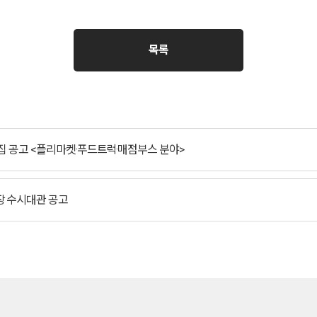
목록
집 공고 <플리마켓·푸드트럭·매점부스 분야>
장 수시대관 공고
유관기관 링크