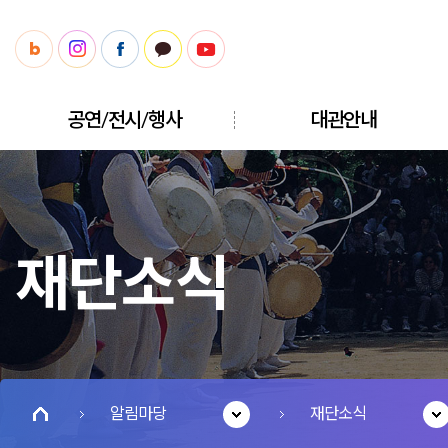
공연/전시/행사
대관안내
재단소식
알림마당
재단소식