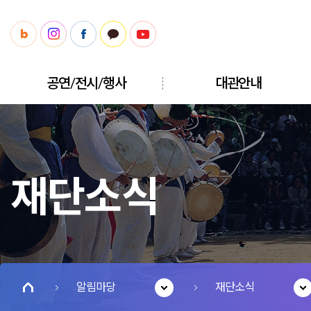
공연/전시/행사
대관안내
재단소식
알림마당
재단소식