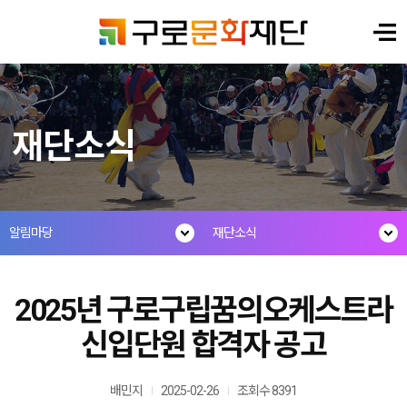
재단소식
알림마당
재단소식
2025년 구로구립꿈의오케스트라
신입단원 합격자 공고
배민지
2025-02-26
조회수 8391