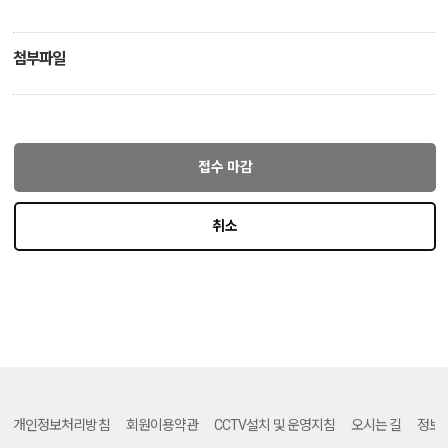
첨부파일
접수 마감
취소
개인정보처리방침
회원이용약관
CCTV설치 및 운영지침
오시는 길
정보