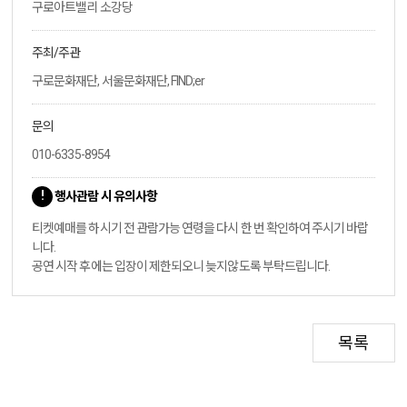
구로아트밸리 소강당
주최/주관
구로문화재단, 서울문화재단, FIND;er
문의
010-6335-8954
행사관람 시 유의사항
티켓예매를 하시기 전 관람가능 연령을 다시 한 번 확인하여 주시기 바랍
니다.
공연 시작 후에는 입장이 제한되오니 늦지않도록 부탁드립니다.
목록